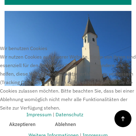
Wir benutzen Cookies
Wir nutzen Cookies auf unserer Website. Einige von ihnen sind
essenziell für den Betrieb der Seite, während andere uns
helfen, diese Website und die Nutzererfahrung zu verbessern
(Tracking Cookies). Sie können selbst entscheiden, ob Sie die
Cookies zulassen möchten. Bitte beachten Sie, dass bei einer
Ablehnung womöglich nicht mehr alle Funktionalitäten der
Seite zur Verfügung stehen.
Impressum
|
Datenschutz
Akzeptieren
Ablehnen
Weitere Informationen
|
Impressum