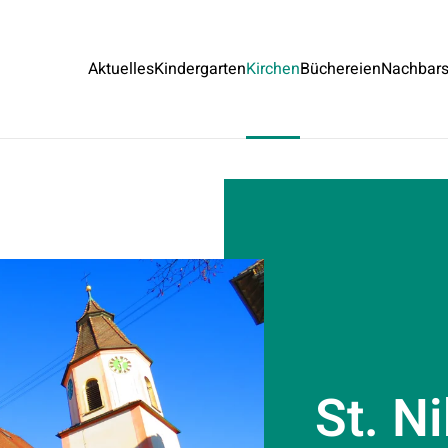
Aktuelles
Kindergarten
Kirchen
Büchereien
Nachbars
St. N