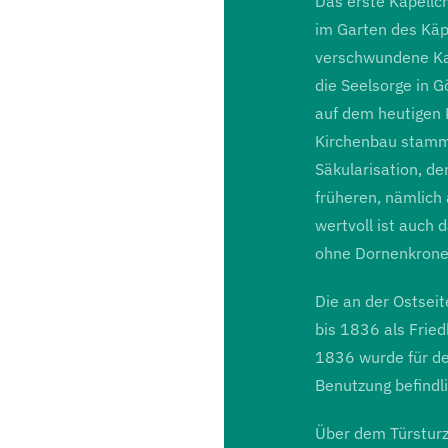
Das erste Kapellch
im Garten des Käp
verschwundene Kape
die Seelsorge in 
auf dem heutigen K
Kirchenbau stamm
Säkularisation, d
früheren, nämlich
wertvoll ist auch 
ohne Dornenkrone
Die an der Ostsei
bis 1836 als Frie
1836 wurde für de
Benutzung befindli
Über dem Türsturz