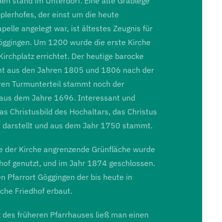
en stand im Unterdorf. Eine alte Grablege
plerhofes, der einst um die heute
lle angelegt war, ist ältestes Zeugnis für
Göggingen. Um 1200 wurde die erste Kirche
irchplatz errichtet. Der heutige barocke
t aus den Jahren 1805 und 1806 nach der
eren Turmunterteil stammt noch der
 aus dem Jahre 1696. Interessant und
das Christusbild des Hochaltars, das Christus
 darstellt und aus dem Jahr 1750 stammt.
te der Kirche angrenzende Grünfläche wurde
dhof genutzt, und im Jahr 1874 geschlossen.
n Pfarrort Göggingen der bis heute in
che Friedhof erbaut.
 des früheren Pfarrhauses ließ man einen