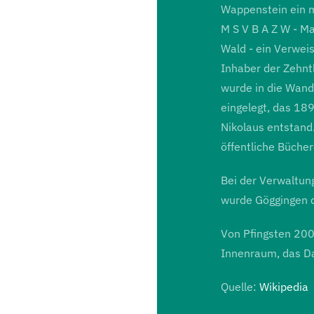
Wappenstein ein m
M S V B A Z W - M
Wald - ein Verweis
Inhaber der Zehnth
wurde in die Wand
eingelegt, das 189
Nikolaus entstand.
öffentliche Bücher
Bei der Verwaltu
wurde Göggingen 
Von Pfingsten 200
Innenraum, das Da
Quelle:
Wikipedia